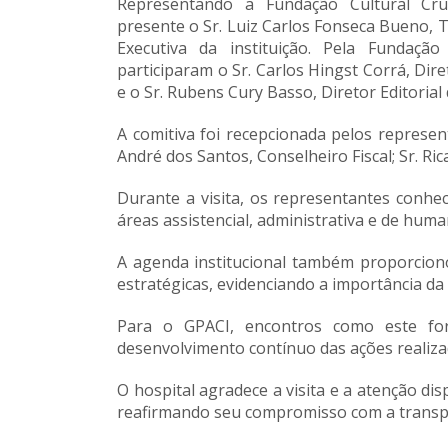
Representando a Fundação Cultural Cru
presente o Sr.
Luiz Carlos Fonseca Bueno
, 
Executiva da instituição. Pela Fundaçã
participaram o Sr.
Carlos Hingst Corrá
, Dir
e o Sr.
Rubens Cury Basso
, Diretor Editoria
A comitiva foi recepcionada pelos represen
André dos Santos
, Conselheiro Fiscal; Sr.
Ric
Durante a visita, os representantes conhec
áreas assistencial, administrativa e de hum
A agenda institucional também proporcion
estratégicas, evidenciando a importância d
Para o GPACI, encontros como este for
desenvolvimento contínuo das ações realizad
O hospital agradece a visita e a atenção d
reafirmando seu compromisso com a transpar