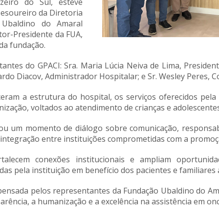
zeiro do Sul, esteve
Tesoureiro da Diretoria
o Ubaldino do Amaral
etor-Presidente da FUA,
l da fundação.
tantes do GPACI: Sra.
Maria Lúcia Neiva de Lima
, Presiden
ardo Diacov
, Administrador Hospitalar; e Sr.
Wesley Peres
, 
eram a estrutura do hospital, os serviços oferecidos pela 
anização, voltados ao atendimento de crianças e adolescent
ou um momento de diálogo sobre comunicação, responsabili
a integração entre instituições comprometidas com a promoç
talecem conexões institucionais e ampliam oportunida
as pela instituição em benefício dos pacientes e familiares 
ispensada pelos representantes da Fundação Ubaldino do Ama
ência, a humanização e a excelência na assistência em onco